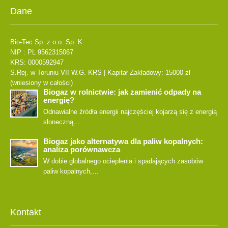
Dane
Bio-Tec Sp. z o.o. Sp. K.
NIP : PL 9562315067
KRS: 0000592947
S.Rej. w Toruniu VII W.G. KRS | Kapitał Zakładowy: 15000 zł
(wniesiony w całości)
Biogaz w rolnictwie: jak zamienić odpady na
energię?
Odnawialne źródła energii najczęściej kojarzą się z energią
słoneczną…
Biogaz jako alternatywa dla paliw kopalnych:
analiza porównawcza
W dobie globalnego ocieplenia i spadających zasobów
paliw kopalnych,…
Kontakt