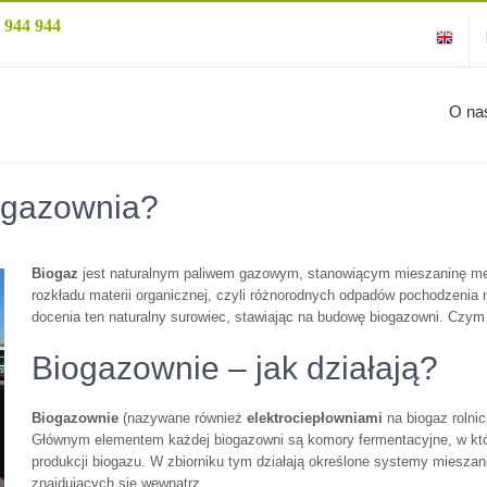
 944 944
O na
biogazownia?
Biogaz
jest naturalnym paliwem gazowym, stanowiącym mieszaninę me
rozkładu materii organicznej, czyli różnorodnych odpadów pochodzenia n
docenia ten naturalny surowiec, stawiając na budowę biogazowni. Czym o
Biogazownie – jak działają?
Biogazownie
(nazywane również
elektrociepłowniami
na biogaz rolni
Głównym elementem każdej biogazowni są komory fermentacyjne, w który
produkcji biogazu. W zbiorniku tym działają określone systemy mieszani
znajdujących się wewnątrz.