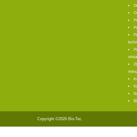
O
O
P
P
P
tech
P
odsi
Zb
mies
I
K
N
B
Copyright ©2026 Bio-Tec