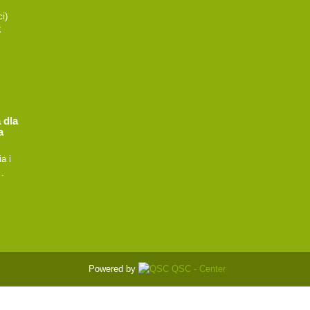
i)
k
 dla
a
a i
…
Powered by
QSC - Center