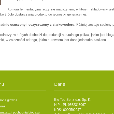
Komora fermentacyjna łączy się magazynem, w którym składowany jest 
jako źródło dostarczania produktu do jednostki generacyjnej.
ładnie osuszony i oczyszczony z siarkowodoru
. Później zostaje spalony p
rolniczy, w których dochodzi do produkcji naturalnego paliwa, jakim jest bi
nić, w zależności od tego, jakim surowcem jest dana jednostka zasilana.
nu
Dane
Bio-Tec Sp. z o.o. Sp. K.
trona główna
NIP : PL 9562315067
 nas
KRS: 0000592947
suszacz i pochodnia biogazu