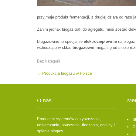
przyjmuje produkt fermentacji, z drugiej działa od razu 
Zanim jednak biogaz trafi do agregatu, musi zostać
dok
Biogazownie to specjalnie
elektrociepłownie
na biogaz 
wchodzące w skład
biogazowni
mogą się od siebie róż
Bez kategorii
Post
←
Produkcja biogazu w Polsce
navigation
O nas
Me
Producent systemów oczyszczania,
S
odsiarczania, osuszania, tłoczenia, analizy i
O
splania biogazu.
O