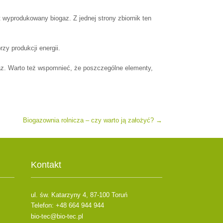
wyprodukowany biogaz. Z jednej strony zbiornik ten
rzy produkcji energii.
ogaz. Warto też wspomnieć, że poszczególne elementy,
Biogazownia rolnicza – czy warto ją założyć?
→
Kontakt
ul. św. Katarzyny 4, 87-100 Toruń
Telefon: +48 664 944 944
bio-tec@bio-tec.pl