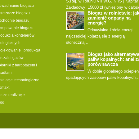
S.Rej. w Toruniu VII W.G. KRS | Kapitał
dwadnianie biogazu
Zakładowy: 15000 zł (wniesiony w całośc
Biogaz w rolnictwie: ja
suszacze biogazu
zamienić odpady na
ochodnie biogazu
energię?
ompowanie biogazu
Odnawialne źródła energii
rodukcja kontenerów
najczęściej kojarzą się z energią
słoneczną…
nologicznych
rojektowanie i produkcja
Biogaz jako alternatywa
arczalni gazów
paliw kopalnych: analiz
porównawcza
iorniki z barbotażem i
W dobie globalnego ociepleni
zadłami
spadających zasobów paliw kopalnych,
nstalacje technologiczne
ontakt
asze realizacje
log