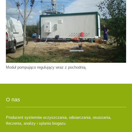
Moduł pompująco regulujący wraz z pochodnią.
O nas
Producent systemów oczyszczania, odsiarczania, osuszania,
tłoczenia, analizy i splania biogazu.