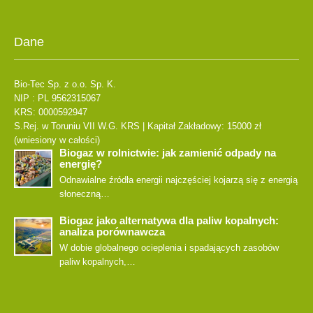
Dane
Bio-Tec Sp. z o.o. Sp. K.
NIP : PL 9562315067
KRS: 0000592947
S.Rej. w Toruniu VII W.G. KRS | Kapitał Zakładowy: 15000 zł
(wniesiony w całości)
Biogaz w rolnictwie: jak zamienić odpady na
energię?
Odnawialne źródła energii najczęściej kojarzą się z energią
słoneczną…
Biogaz jako alternatywa dla paliw kopalnych:
analiza porównawcza
W dobie globalnego ocieplenia i spadających zasobów
paliw kopalnych,…