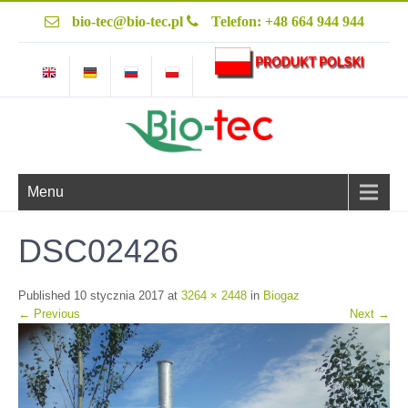
bio-tec@bio-tec.pl
Telefon: +48 664 944 944
Menu
DSC02426
Published
10 stycznia 2017
at
3264 × 2448
in
Biogaz
←
Previous
Next
→