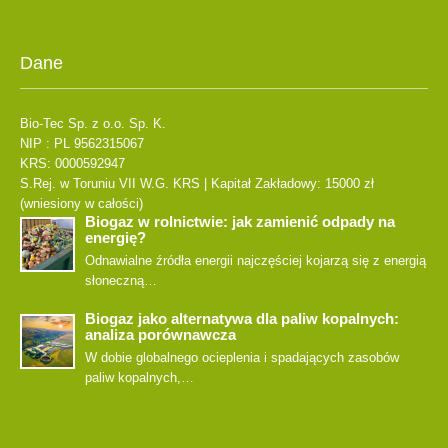
Dane
Bio-Tec Sp. z o.o. Sp. K.
NIP : PL 9562315067
KRS: 0000592947
S.Rej. w Toruniu VII W.G. KRS | Kapitał Zakładowy: 15000 zł
(wniesiony w całości)
Biogaz w rolnictwie: jak zamienić odpady na
energię?
Odnawialne źródła energii najczęściej kojarzą się z energią
słoneczną…
Biogaz jako alternatywa dla paliw kopalnych:
analiza porównawcza
W dobie globalnego ocieplenia i spadających zasobów
paliw kopalnych,…